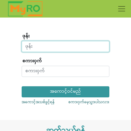
ဖုန်း
စကားဝှက်
အကောင့်ဝင်မည်
အကောင့်အသစ်ဖွင့်ရန်
စကားဝှက်မေ့သွားပါသလား