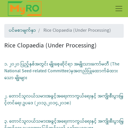
ပင်မစာမျက်နှာ
Rice Clopaedia (Under Processing)
Rice Clopaedia (Under Processing)
၁. ၂၀၂၀ ပြည့်နှစ်အတွင်း မျိုးစေ့ဆိုင်ရာ အမျိုးသားကော်မတီ (The
National Seed-related Committee)မှအတည်ပြုထောက်ခံထား
သော မျိုးများ
၂. တောင်သူလယ်သမားအခွင့်အရေးကာကွယ်ရေးနှင့် အကျိုးစီးပွားမြှ
င့်တင်ရေး ဥပဒေ (၂၀၁၃,၂၀၁၄,၂၀၁၈)
၃. တောင်သူလယ်သမားအခွင့်အရေးကာကွယ်ရေးနှင့် အကျိုးစီးပွားမြှ