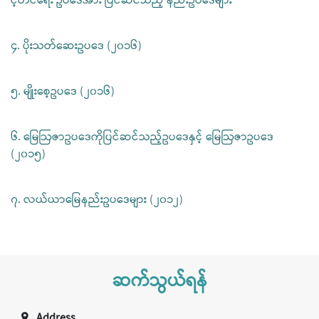
င့်တင်ရေး ဥပဒေအား ပြင်ဆင်သည့် နည်းဥပဒေများ
၄. ပိုးသတ်ဆေးဥပဒေ (၂၀၁၆)
၅. မျိုးစေ့ဥပဒေ (၂၀၁၆)
၆. မြေဩဇာဥပဒေကိုပြင်ဆင်သည့်ဥပဒေနှင့် မြေဩဇာဥပဒေ
(၂၀၁၅)
၇. လယ်ယာမြေနည်းဥပဒေများ (၂၀၁၂)
ဆက်သွယ်ရန်
Address